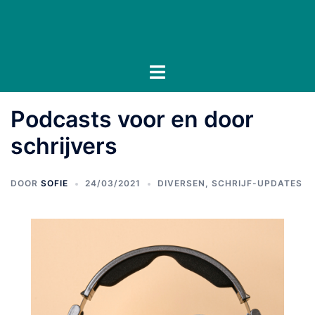
Ga
naar
de
inhoud
Toggle
menu
Podcasts voor en door
schrijvers
DOOR
SOFIE
24/03/2021
DIVERSEN
,
SCHRIJF-UPDATES