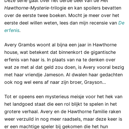
Deze serie gaat over het derde deel van de
Het
Hawthorne-Mysterie
-trilogie en kan spoilers bevatten
over de eerste twee boeken. Mocht je meer over het
eerste deel willen weten, lees dan mijn recensie van
De
erfenis
.
Avery Grambs woont al bijna een jaar in Hawthorne
house, wat betekent dat binnenkort de gigantische
erfenis van haar is. In plaats van na te denken over
wat ze met al dat geld zou doen, is Avery vooral bezig
met haar vriendje Jameson. Al dwalen haar gedachten
ook nog wel eens af naar zijn broer, Grayson…
Tot er opeens een mysterieus meisje voor het hek van
het landgoed staat die een rol blijkt te spelen in het
grotere verhaal. Avery en de Hawthorne familie raken
weer verzuild in nog meer raadsels, maar deze keer is
er een machtige speler bij gekomen die het hun