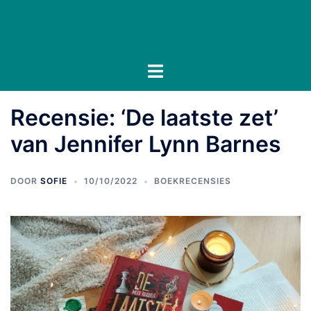
Ga
naar
de
inhoud
Toggle
menu
Recensie: ‘De laatste zet’
van Jennifer Lynn Barnes
DOOR
SOFIE
10/10/2022
BOEKRECENSIES