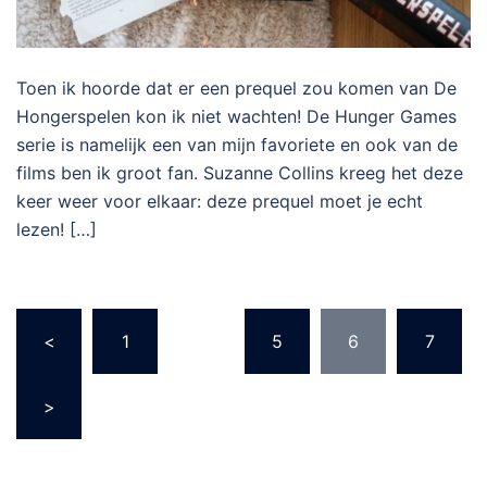
Toen ik hoorde dat er een prequel zou komen van De
Hongerspelen kon ik niet wachten! De Hunger Games
serie is namelijk een van mijn favoriete en ook van de
films ben ik groot fan. Suzanne Collins kreeg het deze
keer weer voor elkaar: deze prequel moet je echt
lezen! […]
Berichten
<
1
…
5
6
7
paginering
>