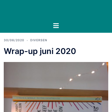
Ga
naar
de
inhoud
Toggle
menu
30/06/2020
DIVERSEN
Wrap-up juni 2020